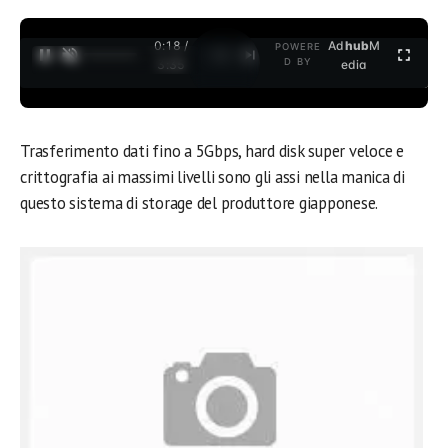
0:18 /
Ad
hub
M
POWERE
1
/
2
D BY
3:35
edia
Trasferimento dati fino a 5Gbps, hard disk super veloce e
crittografia ai massimi livelli sono gli assi nella manica di
questo sistema di storage del produttore giapponese.