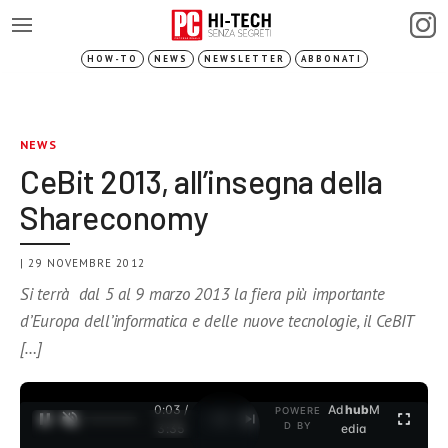
HOW-TO
NEWS
NEWSLETTER
ABBONATI
NEWS
CeBit 2013, all’insegna della
Shareconomy
| 29 NOVEMBRE 2012
Si terrà dal 5 al 9 marzo 2013 la fiera più importante
d’Europa dell’informatica e delle nuove tecnologie, il CeBIT
[…]
0:03 /
Ad
hub
M
POWERE
1
/
2
D BY
3:35
edia