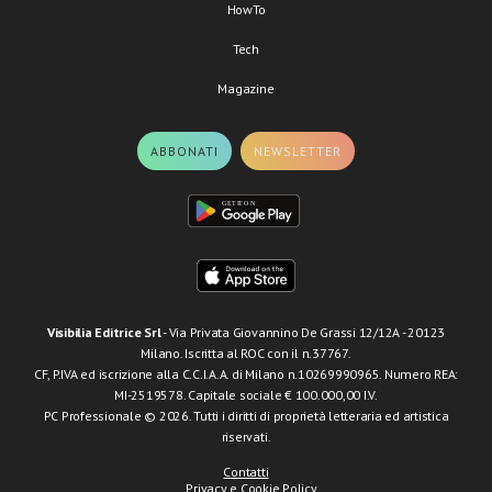
HowTo
Tech
Magazine
ABBONATI
NEWSLETTER
Visibilia Editrice Srl
- Via Privata Giovannino De Grassi 12/12A - 20123
Milano. Iscritta al ROC con il n.37767.
CF, P.IVA ed iscrizione alla C.C.I.A.A. di Milano n.10269990965. Numero REA:
MI-2519578. Capitale sociale € 100.000,00 I.V.
PC Professionale © 2026. Tutti i diritti di proprietà letteraria ed artistica
riservati.
Contatti
Privacy e Cookie Policy