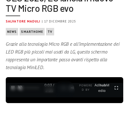
TV Micro RGB evo
SALVATORE MADULI
| 17 DICEMBRE 2025
NEWS
SMARTHOME
TV
Grazie alla tecnologia Micro RGB e all’implementazione dei
LED RGB più piccoli mai usati da LG, questo schermo
rappresenta un importante passo avanti rispetto alla
tecnologia MiniLED.
0:04 /
Ad
hub
M
POWERE
1
/
2
D BY
3:35
edia