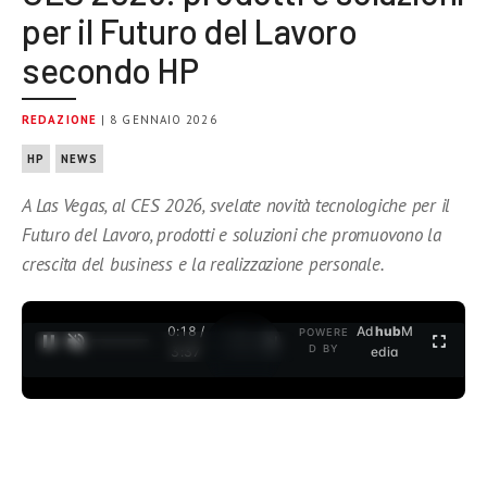
per il Futuro del Lavoro
secondo HP
REDAZIONE
| 8 GENNAIO 2026
HP
NEWS
A Las Vegas, al CES 2026, svelate novità tecnologiche per il
Futuro del Lavoro, prodotti e soluzioni che promuovono la
crescita del business e la realizzazione personale.
0:18 /
Ad
hub
M
POWERE
1
/
2
D BY
3:37
edia