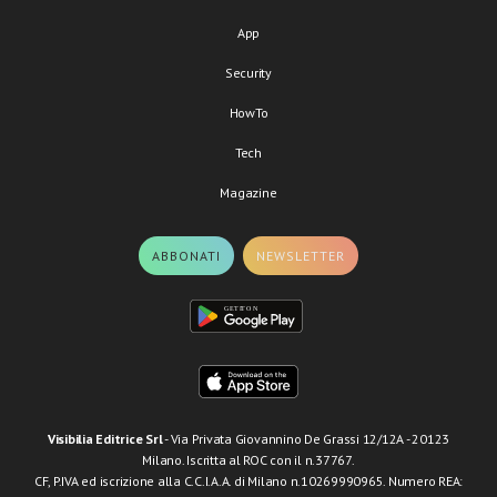
App
Security
HowTo
Tech
Magazine
ABBONATI
NEWSLETTER
Visibilia Editrice Srl
- Via Privata Giovannino De Grassi 12/12A - 20123
Milano. Iscritta al ROC con il n.37767.
CF, P.IVA ed iscrizione alla C.C.I.A.A. di Milano n.10269990965. Numero REA: