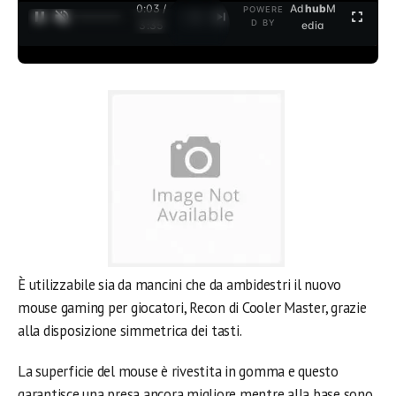
0:03 /
Ad
hub
M
POWERE
1
/
2
D BY
3:35
edia
È utilizzabile sia da mancini che da ambidestri il nuovo
mouse gaming per giocatori, Recon di Cooler Master, grazie
alla disposizione simmetrica dei tasti.
La superficie del mouse è rivestita in gomma e questo
garantisce una presa ancora migliore mentre alla base sono