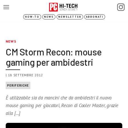
HOW-TO
NEWS
NEWSLETTER
ABBONATI
NEWS
CM Storm Recon: mouse
gaming per ambidestri
| 18 SETTEMBRE 2012
PERIFERICHE
È utilizzabile sia da mancini che da ambidestri il nuovo
mouse gaming per giocatori, Recon di Cooler Master, grazie
alla […]