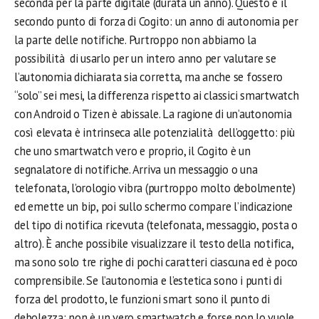
seconda per la parte digitale (durata un anno). Questo è il
secondo punto di forza di Cogito: un anno di autonomia per
la parte delle notifiche. Purtroppo non abbiamo la
possibilità di usarlo per un intero anno per valutare se
l’autonomia dichiarata sia corretta, ma anche se fossero
“solo” sei mesi, la differenza rispetto ai classici smartwatch
con Android o Tizen è abissale. La ragione di un’autonomia
così elevata è intrinseca alle potenzialità dell’oggetto: più
che uno smartwatch vero e proprio, il Cogito è un
segnalatore di notifiche. Arriva un messaggio o una
telefonata, l’orologio vibra (purtroppo molto debolmente)
ed emette un bip, poi sullo schermo compare l’indicazione
del tipo di notifica ricevuta (telefonata, messaggio, posta o
altro). È anche possibile visualizzare il testo della notifica,
ma sono solo tre righe di pochi caratteri ciascuna ed è poco
comprensibile. Se l’autonomia e l’estetica sono i punti di
forza del prodotto, le funzioni smart sono il punto di
debolezza: non è un vero smartwatch e forse non lo vuole