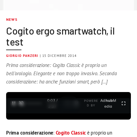
NEWS
Cogito ergo smartwatch, il
test
GIORGIO PANZERI
| 15 DICEMBRE 2014
Prima considerazione: Cogito Classic è proprio un
bell’orologio. Elegante e non troppo invasivo. Seconda
considerazione: ha anche funzioni smart, però […]
0:04 /
Ad
hub
M
POWERE
1
/
2
D BY
3:37
edia
Prima considerazione
:
Cogito Classic
è proprio un