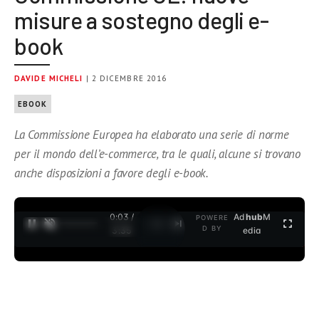
misure a sostegno degli e-
book
DAVIDE MICHELI
| 2 DICEMBRE 2016
EBOOK
La Commissione Europea ha elaborato una serie di norme
per il mondo dell’e-commerce, tra le quali, alcune si trovano
anche disposizioni a favore degli e-book.
0:04 /
Ad
hub
M
POWERE
1
/
2
D BY
3:35
edia