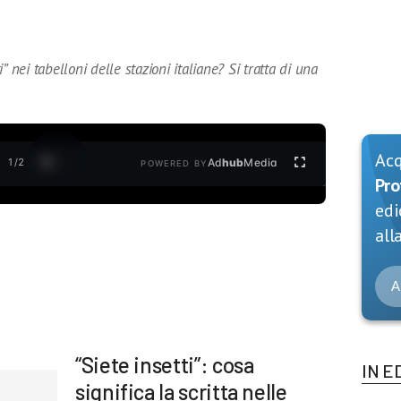
ti” nei tabelloni delle stazioni italiane? Si tratta di una
Ac
1
/
2
Ad
hub
Media
POWERED BY
Pro
edi
alla
A
“Siete insetti”: cosa
IN E
significa la scritta nelle