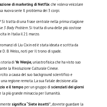
azione di marketing di Netflix
che voleva veicolare
ua nuova serie Il problema dei 3 corpi.
? Si tratta di una frase centrale nella prima stagione
ese
3 Body Problem
. Si tratta di una delle più costose
cita in Italia il 21 marzo.
i romanzi di Liu Cixin ed è stata ideata e scritta da
D. B. Weiss, noti per Il trono di spade.
 storia di
Ye Wenjie
, un’astrofisica che ha visto suo
nte la Rivoluzione Culturale Cinese.
ercito a causa del suo background scientifico e
 una regione remota. La sua fatale decisione alla
zio e il tempo
per un gruppo di
scienziati dei giorni
e la più grande minaccia per l’umanità.
amente
significa “Siete insetti”
, dovrete guardare la