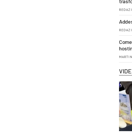
trasf
REDAZI
Addes
REDAZI
Come 
hosti
MARTIN
VID