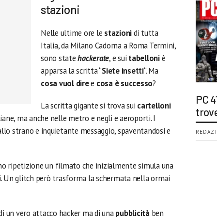
stazioni
Nelle ultime ore le
stazioni
di tutta
Italia, da Milano Cadorna a Roma Termini,
sono state
hackerate
, e sui
tabelloni
è
apparsa la scritta “
Siete insetti
“. Ma
cosa vuol dire
e
cosa è successo
?
PC 4
La scritta gigante si trova sui
cartelloni
trov
liane, ma anche nelle metro e negli e aeroporti. I
 allo strano e inquietante messaggio, spaventandosi e
REDAZI
ano ripetizione un filmato che inizialmente simula una
eni. Un glitch però trasforma la schermata nella ormai
 di un vero attacco hacker ma di una
pubblicità
ben