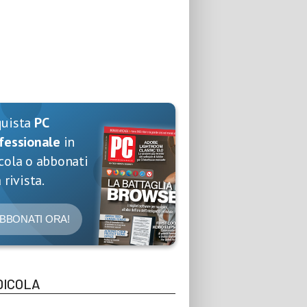
quista
PC
fessionale
in
cola o abbonati
 rivista.
BBONATI ORA!
DICOLA