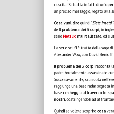
riuscita! Si tratta infatti di un’
oper
un preciso messaggio, legato alla s
Cosa vuol dire
quindi “
Siete insetti
”
de
Il problema dei 3 corpi
, in ingl
serie
Netflix
mai realizzate, ed è us
La serie sci-fi è tratta dalla saga d
Alexander Woo, con David Benioff e 
Il problema dei 3 corpi
racconta la
padre brutalmente assassinato dura
Successivamente, si arruola nell’es
raggiunge una base radar segreta in
base
riecheggia attraverso lo spa
nostri
, costringendoli ad affrontar
Quindi se volete scoprire
cosa
ver