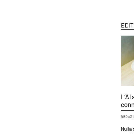
EDIT
L’AI
conn
REDAZI
Nulla 