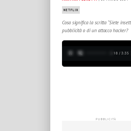
NETFLIX
Cosa significa la scritta “Siete inset
pubblicità o di un attacco hacker?
0:19 / 3:35