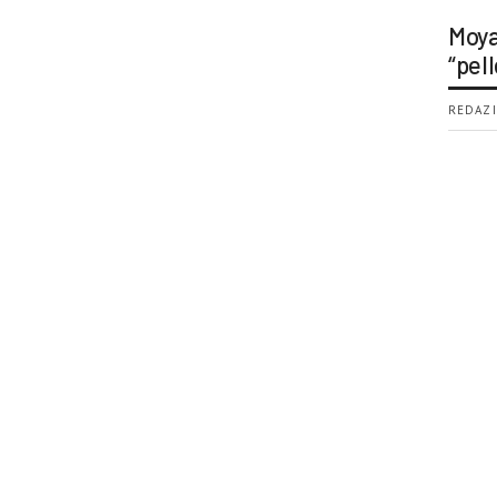
Moya
“pell
REDAZI