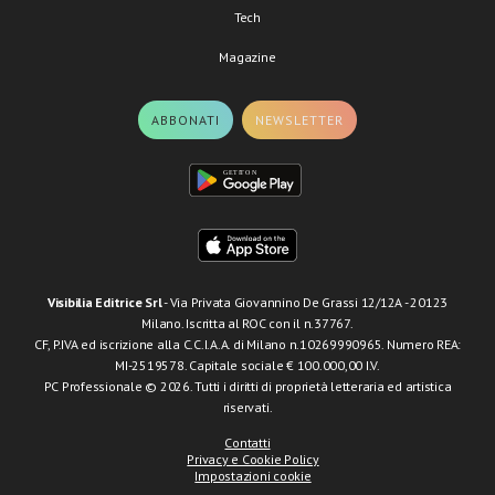
Tech
Magazine
ABBONATI
NEWSLETTER
Visibilia Editrice Srl
- Via Privata Giovannino De Grassi 12/12A - 20123
Milano. Iscritta al ROC con il n.37767.
CF, P.IVA ed iscrizione alla C.C.I.A.A. di Milano n.10269990965. Numero REA:
MI-2519578. Capitale sociale € 100.000,00 I.V.
PC Professionale © 2026. Tutti i diritti di proprietà letteraria ed artistica
riservati.
Contatti
Privacy e Cookie Policy
Impostazioni cookie