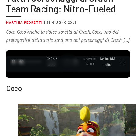
Team Racing: Nitro-Fueled
MARTINA PEDRETTI
| 21 GIUGNO 2019
Coco Coco Anche la dolce sorella di Crash, Coco, uno dei
protagonisti della serie sarà uno dei personaggi di Crash […]
0:27 /
Ad
hub
M
POWERE
1
/
2
D BY
3:37
edia
Coco