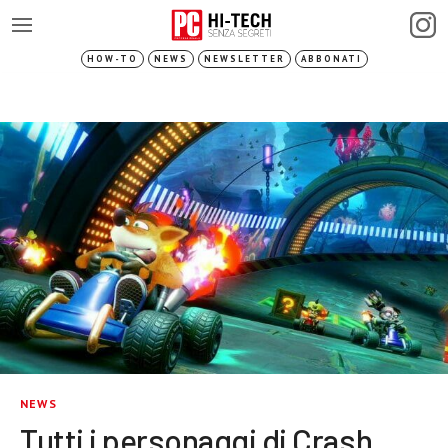
HOW-TO
NEWS
NEWSLETTER
ABBONATI
NEWS
Tutti i personaggi di Crash