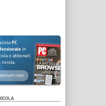
quista
PC
fessionale
in
cola o abbonati
 rivista.
BBONATI ORA!
DICOLA