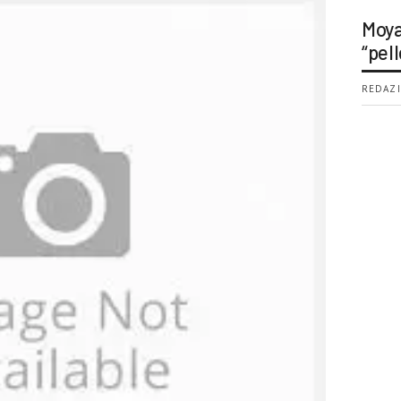
Moya
“pell
REDAZI