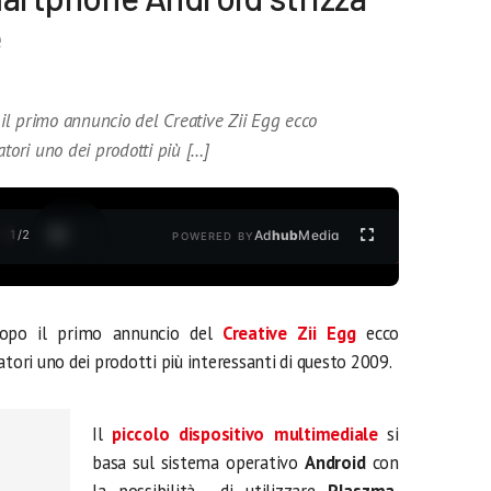
e
l primo annuncio del Creative Zii Egg ecco
atori uno dei prodotti più […]
1
/
2
Ad
hub
Media
POWERED BY
opo il primo annuncio del
Creative Zii Egg
ecco
atori uno dei prodotti più interessanti di questo 2009.
Il
piccolo dispositivo multimediale
si
basa sul sistema operativo
Android
con