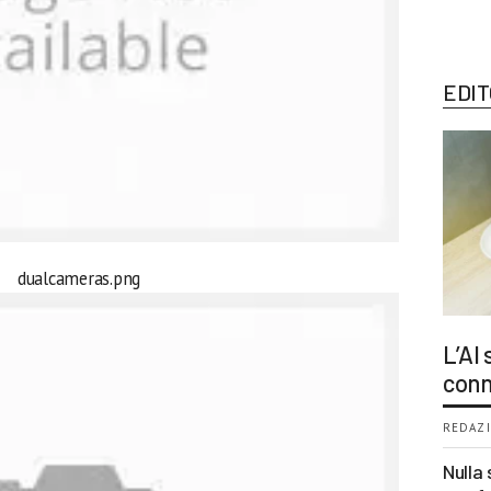
EDIT
L’AI
conn
REDAZI
Nulla 