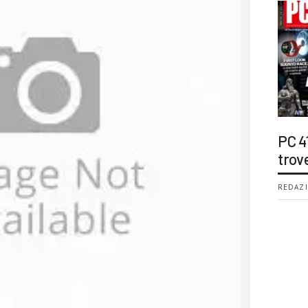
PC 4
trov
REDAZI