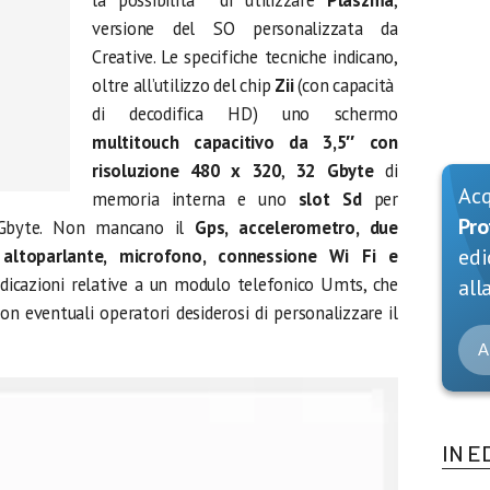
la possibilità di utilizzare
Plaszma
,
versione del SO personalizzata da
Creative. Le specifiche tecniche indicano,
oltre all’utilizzo del chip
Zii
(con capacità
di decodifica HD) uno schermo
multitouch capacitivo da 3,5″ con
risoluzione 480 x 320
,
32 Gbyte
di
Ac
memoria interna e uno
slot
Sd
per
Pro
Gbyte. Non mancano il
Gps, accelerometro, due
edi
 altoparlante, microfono, connessione Wi Fi e
ndicazioni relative a un modulo telefonico Umts, che
alla
 eventuali operatori desiderosi di personalizzare il
A
IN E