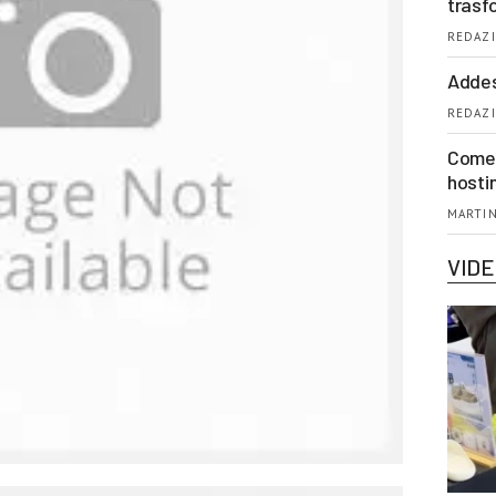
trasf
REDAZI
Addes
REDAZI
Come 
hosti
MARTIN
VID