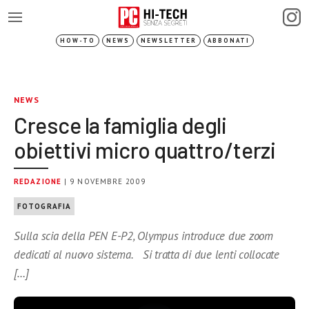
HOW-TO
NEWS
NEWSLETTER
ABBONATI
NEWS
Cresce la famiglia degli
obiettivi micro quattro/terzi
REDAZIONE
| 9 NOVEMBRE 2009
FOTOGRAFIA
Sulla scia della PEN E-P2, Olympus introduce due zoom
dedicati al nuovo sistema. Si tratta di due lenti collocate
[…]