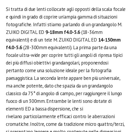
Si tratta di due lenti collocate agli opposti della scala focale
e quindi in grado di coprire un’ampia gamma di situazioni
fotografiche. Infatti stiamo parlando di un grandangolo M.
ZUIKO DIGITAL ED
9-18mm f4.0-5.6
(18-36mm
equivalenti) e di un tele M. ZUIKO DIGITAL ED
14-150mm
f4.0-5.6
(28-300mm equivalenti). La prima parte da una
focale ultra-wide per coprire tutti gli angoli di ripresa tipici
dei più diffusi obiettivi grandangolari, proponendosi
pertanto come una soluzione ideale per la fotografia
paesaggistica. La seconda lente appare ben più universale,
ma anche potente, dato che spazia da un grandangolo
classico da 75° di angolo di campo, per raggiungere il lungo
fuoco di un 300mm. Entrambe le lenti sono dotate di
elementi ED a bassa dispersione, che si
rivelano particolarmente efficaci contro le aberrazioni
cromatiche. Inoltre, come da tradizione micro quattro/terzi,
si presentano leggere e molto contenute nelle dimensioni.