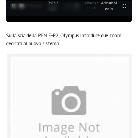
0:03 /
Ad
hub
M
POWERE
1
/
2
D BY
3:37
edia
Sulla scia della PEN E-P2, Olympus introduce due zoom
dedicati al nuovo sistema.