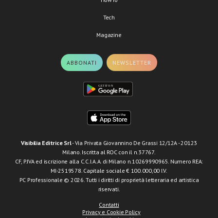
Tech
Magazine
ABBONATI
NEWSLETTER
Visibilia Editrice Srl
- Via Privata Giovannino De Grassi 12/12A - 20123
Milano. Iscritta al ROC con il n.37767.
CF, P.IVA ed iscrizione alla C.C.I.A.A. di Milano n.10269990965. Numero REA:
MI-2519578. Capitale sociale € 100.000,00 I.V.
PC Professionale © 2026. Tutti i diritti di proprietà letteraria ed artistica
riservati.
Contatti
Privacy e Cookie Policy