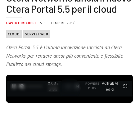
Ctera Portal 5.5 per il cloud
DAVIDE MICHELI
| 5 SETTEMBRE 2016
CLOUD
SERVIZI WEB
Ctera Portal 5.5 è l’ultima innovazione lanciata da Ctera
Networks per rendere ancor più conveniente e flessibile
l’utilizzo del cloud storage.
0:04 /
Ad
hub
M
POWERE
1
/
2
D BY
3:35
edia