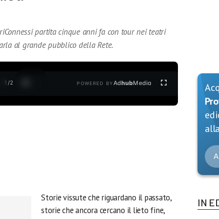
Connessi partita cinque anni fa con tour nei teatri
parla al grande pubblico della Rete.
1
/
2
Ad
hub
Media
POWERED BY
Ac
Pro
edi
alla
A
Storie vissute che riguardano il passato,
IN E
storie che ancora cercano il lieto fine,