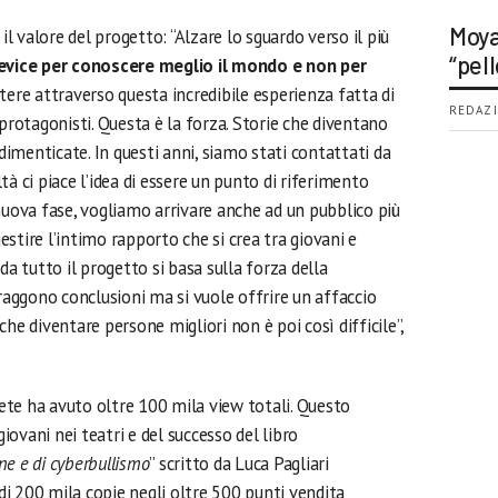
Moya
il valore del progetto: “Alzare lo sguardo verso il più
“pell
device per conoscere meglio il mondo e non per
tere attraverso questa incredibile esperienza fatta di
REDAZI
 protagonisti. Questa è la forza. Storie che diventano
 dimenticate. In questi anni, siamo stati contattati da
à ci piace l’idea di essere un punto di riferimento
nuova fase, vogliamo arrivare anche ad un pubblico più
gestire l’intimo rapporto che si crea tra giovani e
da tutto il progetto si basa sulla forza della
traggono conclusioni ma si vuole offrire un affaccio
he diventare persone migliori non è poi così difficile”,
 rete ha avuto oltre 100 mila view totali. Questo
giovani nei teatri e del successo del libro
ine e di cyberbullismo
” scritto da Luca Pagliari
 di 200 mila copie negli oltre 500 punti vendita