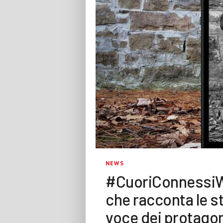
NEWS
#CuoriConnessiWe
che racconta le st
voce dei protagon