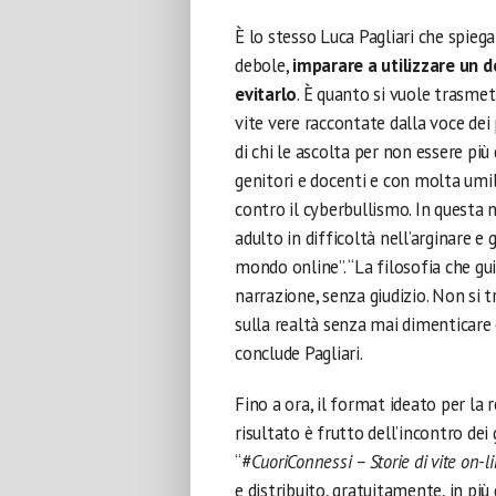
È lo stesso Luca Pagliari che spiega 
debole,
imparare a utilizzare un 
evitarlo
. È quanto si vuole trasmet
vite vere raccontate dalla voce dei
di chi le ascolta per non essere più
genitori e docenti e con molta umilt
contro il cyberbullismo. In questa 
adulto in difficoltà nell’arginare e 
mondo online”. “La filosofia che gui
narrazione, senza giudizio. Non si 
sulla realtà senza mai dimenticare c
conclude Pagliari.
Fino a ora, il format ideato per la
risultato è frutto dell’incontro dei 
“
#CuoriConnessi – Storie di vite on-l
e distribuito, gratuitamente, in più