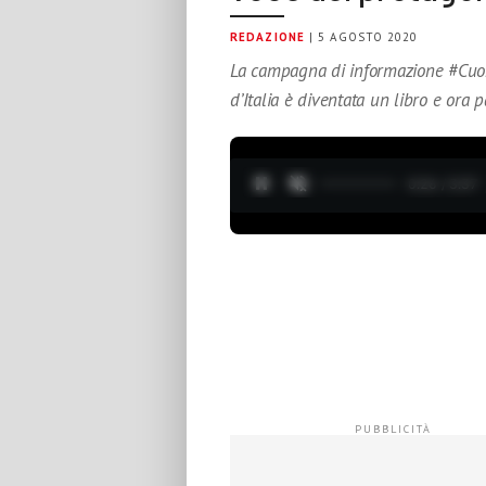
REDAZIONE
| 5 AGOSTO 2020
La campagna di informazione #Cuori
d’Italia è diventata un libro e ora 
0:27 / 3:37