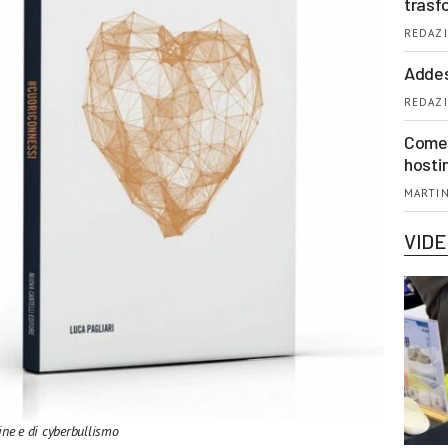
trasf
REDAZI
Addes
REDAZI
Come 
hosti
MARTIN
VID
ine e di cyberbullismo