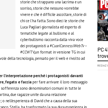
storie che strappano una lacrima e un
sorriso, storie che nessuno vorrebbe
vivere e che è difficile ascoltare, storie di
chi ce l’ha fatta. Sono dieci le storie che
Luca Pagliari giornalista ed esperto di
tematiche legate al bullismo e al
cyberbullismo racconta dalla viva voce
dei protagonisti a
#CuoriConnessiWebTv
–
PC 4
#CCWTV,un format in versione TG in cui
trov
vole della tecnologia, pensato per il web e rivolto ad
REDAZI
er l’interpretazione perché i protagonisti davanti
e, fegato e faccia
per fare arrivare il loro messaggio
 e sofferenza sono denominatori comuni in tutte le
artina, due ragazze unite da una relazione
 o nell’esperienza di David che a causa della sua
branco. Stella, ha trasformato la sua dura esperienza in