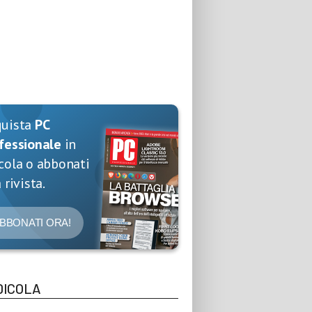
quista
PC
fessionale
in
cola o abbonati
 rivista.
BBONATI ORA!
DICOLA