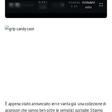
0:19 /
Ad
hub
M
POWERE
1
/
2
D BY
3:35
edia
È appena stato annunciato ieri e vanta già una collezione di
accessori che vanno ben oltre le semplici custodie. Stiamo