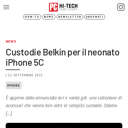
HOW-TO
NEWS
NEWSLETTER
ABBONATI
NEWS
Custodie Belkin per il neonato
iPhone 5C
| 12 SETTEMBRE 2013
IPHONE
È appena stato annunciato ieri e vanta già una collezione di
accessori che vanno ben oltre le semplici custodie. Stiamo
[…]