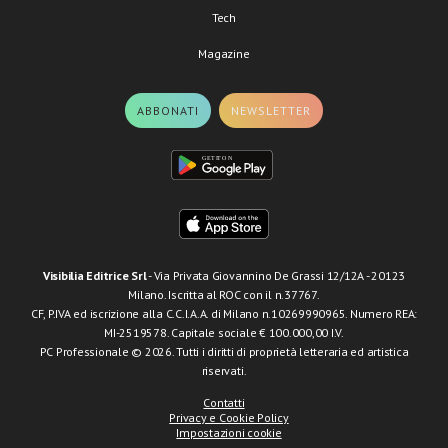
Tech
Magazine
ABBONATI
NEWSLETTER
Visibilia Editrice Srl
- Via Privata Giovannino De Grassi 12/12A - 20123
Milano. Iscritta al ROC con il n.37767.
CF, P.IVA ed iscrizione alla C.C.I.A.A. di Milano n.10269990965. Numero REA:
MI-2519578. Capitale sociale € 100.000,00 I.V.
PC Professionale © 2026. Tutti i diritti di proprietà letteraria ed artistica
riservati.
Contatti
Privacy e Cookie Policy
Impostazioni cookie