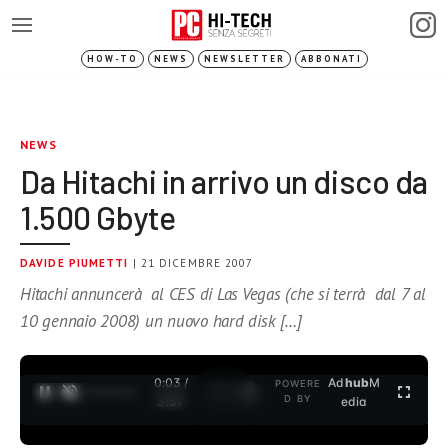
HOW-TO
NEWS
NEWSLETTER
ABBONATI
NEWS
Da Hitachi in arrivo un disco da
1.500 Gbyte
DAVIDE PIUMETTI
| 21 DICEMBRE 2007
Hitachi annuncerà al CES di Las Vegas (che si terrà dal 7 al
10 gennaio 2008) un nuovo hard disk […]
0:03 /
Ad
hub
M
POWERE
1
/
2
D BY
3:37
edia