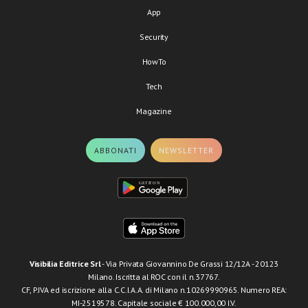
App
Security
HowTo
Tech
Magazine
ABBONATI
NEWSLETTER
Visibilia Editrice Srl
- Via Privata Giovannino De Grassi 12/12A - 20123
Milano. Iscritta al ROC con il n.37767.
CF, P.IVA ed iscrizione alla C.C.I.A.A. di Milano n.10269990965. Numero REA:
MI-2519578. Capitale sociale € 100.000,00 I.V.