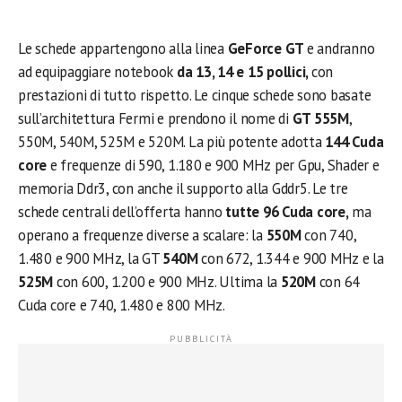
Le schede appartengono alla linea
GeForce GT
e andranno
ad equipaggiare notebook
da 13, 14 e 15 pollici,
con
prestazioni di tutto rispetto. Le cinque schede sono basate
sull’architettura Fermi e prendono il nome di
GT 555M
,
550M, 540M, 525M e 520M. La più potente adotta
144 Cuda
core
e frequenze di 590, 1.180 e 900 MHz per Gpu, Shader e
memoria Ddr3, con anche il supporto alla Gddr5. Le tre
schede centrali dell’offerta hanno
tutte 96 Cuda core,
ma
operano a frequenze diverse a scalare: la
550M
con 740,
1.480 e 900 MHz, la GT
540M
con 672, 1.344 e 900 MHz e la
525M
con 600, 1.200 e 900 MHz. Ultima la
520M
con 64
Cuda core e 740, 1.480 e 800 MHz.