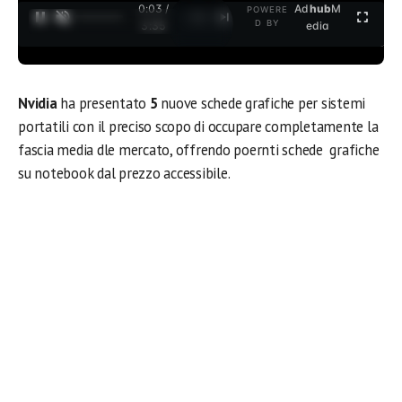
0:03 /
Ad
hub
M
POWERE
1
/
2
D BY
3:35
edia
Nvidia
ha presentato
5
nuove schede grafiche per sistemi
portatili con il preciso scopo di occupare completamente la
fascia media dle mercato, offrendo poernti schede grafiche
su notebook dal prezzo accessibile.