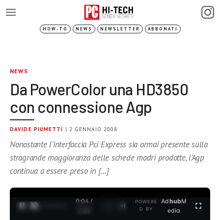
HOW-TO
NEWS
NEWSLETTER
ABBONATI
NEWS
Da PowerColor una HD3850
con connessione Agp
DAVIDE PIUMETTI
| 2 GENNAIO 2008
Nonostante l’interfaccia Pci Express sia ormai presente sulla
stragrande maggioranza delle schede madri prodotte, l’Agp
continua a essere preso in […]
0:04 /
Ad
hub
M
POWERE
1
/
2
D BY
3:35
edia