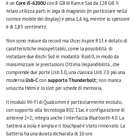
è un
Core i5-6200U
con 8 GB di Ram e Ssd da 128 GB. Il
telaio utilizza parti in lega di magnesio (in particolare nella
cornice mobile del display) e pesa 1,6 kg, mentre lo spessore
è di 1,85 centimetri.
Non sono misure da record ma l’Acer Aspire R13 è dotato di
caratteristiche insospettabili, come la possibilità di
installare due dischi Ssd in modalità Raid 0, in modo da
massimizzare le prestazioni. Ottima l’espandibilità , che
comprende due porte Usb 3.0, una classica Usb 2.0 più una
moderna
Usb-C
con
supporto Thunderbolt
; non manca
un’uscita Hdmi e lo slot per schede di memoria.
Il modulo Wi-Fi di Qualcomm è particolarmente evoluto,
con supporto alla tecnologia 802.11ac e configurazione di
antenne 2×2; integra anche l’interfaccia Bluetooth 4.0. La
tastiera a isola è ampia e il touchpad è stato rinnovato. La
batteria ha una durata dichiarata di 10 ore.