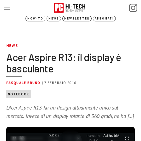
HOW-TO
NEWS
NEWSLETTER
ABBONATI
NEWS
Acer Aspire R13: il display è
basculante
PASQUALE BRUNO
| 7 FEBBRAIO 2016
NOTEBOOK
L’Acer Aspire R13 ha un design attualmente unico sul
mercato. Invece di un display rotante di 360 gradi, ne ha […]
0:03 /
Ad
hub
M
POWERE
1
/
2
D BY