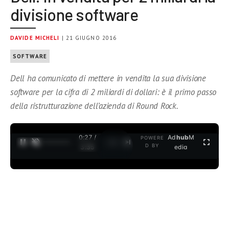
divisione software
DAVIDE MICHELI
| 21 GIUGNO 2016
SOFTWARE
Dell ha comunicato di mettere in vendita la sua divisione
software per la cifra di 2 miliardi di dollari: è il primo passo
della ristrutturazione dell’azienda di Round Rock.
0:27 /
Ad
hub
M
POWERE
1
/
2
D BY
3:35
edia