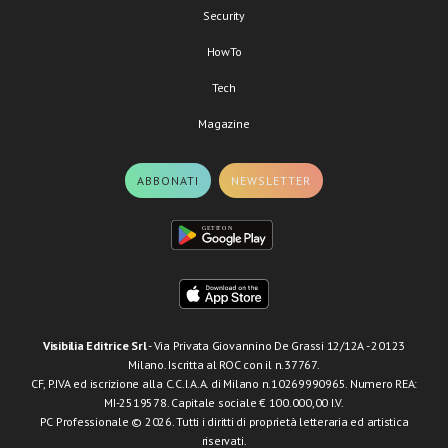
Security
HowTo
Tech
Magazine
ABBONATI
NEWSLETTER
Visibilia Editrice Srl
- Via Privata Giovannino De Grassi 12/12A - 20123
Milano. Iscritta al ROC con il n.37767.
CF, P.IVA ed iscrizione alla C.C.I.A.A. di Milano n.10269990965. Numero REA:
MI-2519578. Capitale sociale € 100.000,00 I.V.
PC Professionale © 2026. Tutti i diritti di proprietà letteraria ed artistica
riservati.