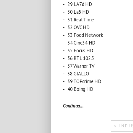
29 LA7d HD
30 La5 HD
31 Real Time
32 QVC HD
33 Food Network
34 Cine34 HD
35 Focus HD
36 RTL 102.5
37 Warner TV
38 GIALLO
39 TOPcrime HD
40 Boing HD
Continua…
< INDI