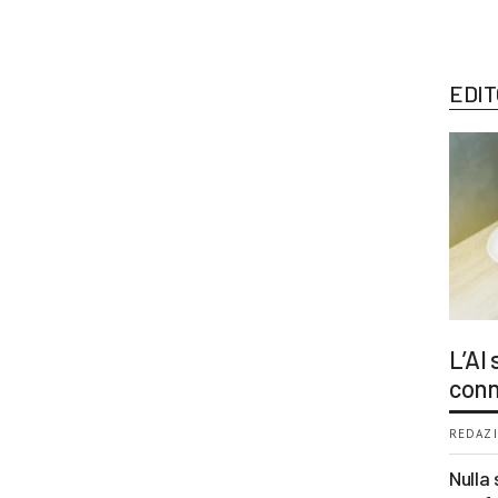
EDIT
L’AI
conn
REDAZI
Nulla 