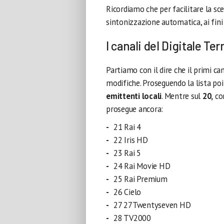
Ricordiamo che per facilitare la sce
sintonizzazione automatica, ai fin
I canali del Digitale Ter
Partiamo con il dire che il primi can
modifiche. Proseguendo la lista poi
emittenti locali
. Mentre sul
20,
com
prosegue ancora:
21 Rai 4
22 Iris HD
23 Rai 5
24 Rai Movie HD
25 Rai Premium
26 Cielo
27 27Twentyseven HD
28 TV2000