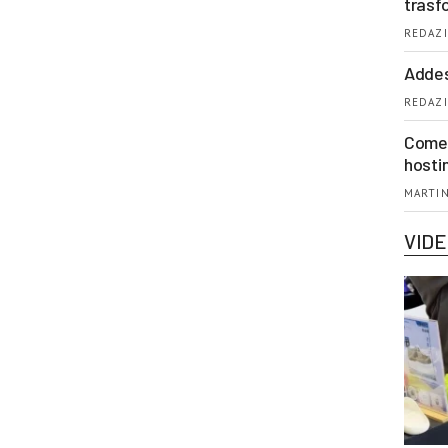
trasf
REDAZI
Addes
REDAZI
Come 
hosti
MARTIN
VID