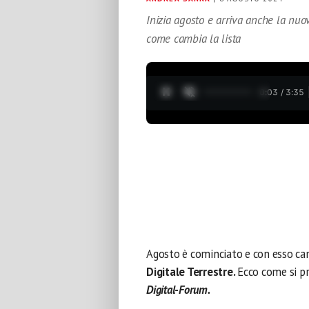
Inizia agosto e arriva anche la nuo
come cambia la lista
0:04 / 3:35
Agosto è cominciato e con esso cam
Digitale Terrestre.
Ecco come si pr
Digital-Forum.