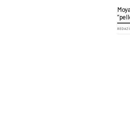
Moya
“pell
REDAZI