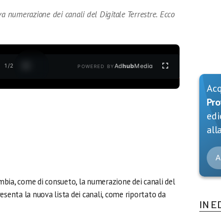
va numerazione dei canali del Digitale Terrestre. Ecco
1
/
2
Ad
hub
Media
POWERED BY
Ac
Pro
edi
alla
A
bia, come di consueto, la numerazione dei canali del
esenta la nuova lista dei canali, come riportato da
IN E