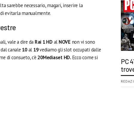
lta sarebbe necessario, magari, inserire la
i di evitarla manualmente.
restre
ali, vale a dire da
Rai 1 HD
al
NOVE
non vi sono
 dal canale
10
al
19
vediamo gli slot occupati dalle
e di consueto, c’è
20Mediaset HD.
Ecco come si
PC 4
trov
REDAZI