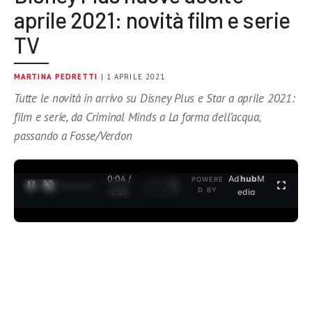
aprile 2021: novità film e serie
TV
MARTINA PEDRETTI
| 1 APRILE 2021
Tutte le novità in arrivo su Disney Plus e Star a aprile 2021:
film e serie, da Criminal Minds a La forma dell’acqua,
passando a Fosse/Verdon
0:04 /
Ad
hub
M
POWERE
1
/
2
D BY
3:37
edia