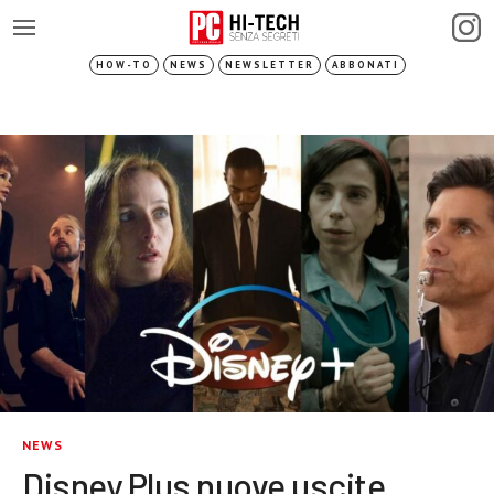
HOW-TO
NEWS
NEWSLETTER
ABBONATI
NEWS
Disney Plus nuove uscite