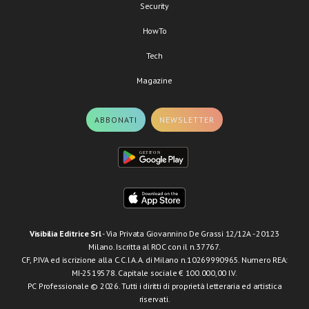
Security
HowTo
Tech
Magazine
ABBONATI
NEWSLETTER
Visibilia Editrice Srl
- Via Privata Giovannino De Grassi 12/12A - 20123
Milano. Iscritta al ROC con il n.37767.
CF, P.IVA ed iscrizione alla C.C.I.A.A. di Milano n.10269990965. Numero REA:
MI-2519578. Capitale sociale € 100.000,00 I.V.
PC Professionale © 2026. Tutti i diritti di proprietà letteraria ed artistica
riservati.