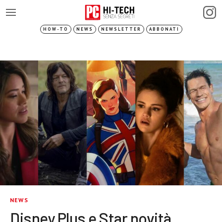
HOW-TO
NEWS
NEWSLETTER
ABBONATI
NEWS
Disney Plus e Star novità