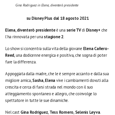
Gina Rodriguez in Elena, diventerò presidente
su
Disney Plus
dal 18 agosto 2021
Elena, diventerò presidente
è una
serie TV
di
Disney+
che
l’ha rinnovata per una
stagione 2
.
Lo show si concentra sulla vita della giovane
Elena Cañero-
Reed
, una dodicenne energica e positiva, che sogna di poter
fare la differenza.
Appoggiata dalla madre, che le è sempre accanto e dalla sua
migliore amica,
Sasha
,
Elena
vive i cambiamenti dovuti alla
crescita e cerca di farsi strada nel mondo con il suo
atteggiamento spontaneo e allegro, che coinvolge lo
spettatore in tutte le sue dinamiche.
Nel cast
Gina Rodriguez
,
Tess Romero
,
Selenis Leyva
.