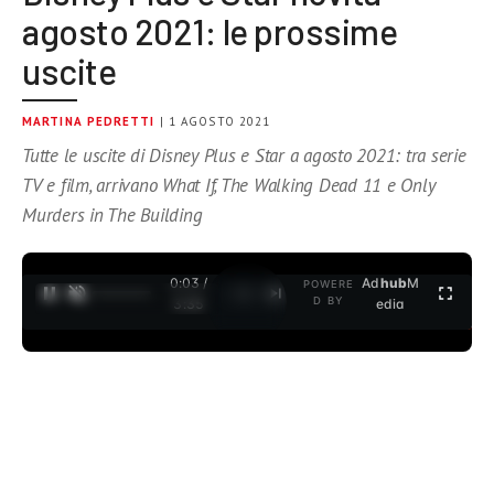
agosto 2021: le prossime
uscite
MARTINA PEDRETTI
| 1 AGOSTO 2021
Tutte le uscite di Disney Plus e Star a agosto 2021: tra serie
TV e film, arrivano What If, The Walking Dead 11 e Only
Murders in The Building
0:04 /
Ad
hub
M
POWERE
1
/
2
D BY
3:35
edia