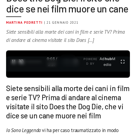
dice se nei film muore un cane
MARTINA PEDRETTI
| 21 GENNAIO 2021
Siete sensibili alla morte dei cani in film e serie TV? Prima
di andare al cinema visitate il sito Does […]
0:04 /
Ad
hub
M
POWERE
1
/
2
D BY
3:37
edia
Siete sensibili alla morte dei cani in film
e serie TV? Prima di andare al cinema
visitate il sito Does the Dog Die, che vi
dice se un cane muore nei film
Io Sono Leggenda
vi ha per caso traumatizzato in modo