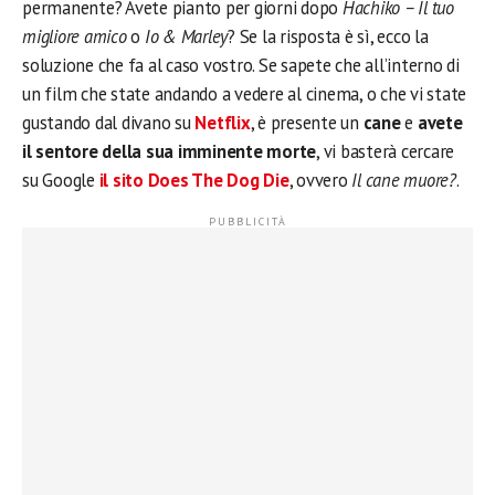
permanente? Avete pianto per giorni dopo
Hachiko – Il tuo
migliore amico
o
Io & Marley
? Se la risposta è sì, ecco la
soluzione che fa al caso vostro. Se sapete che all’interno di
un film che state andando a vedere al cinema, o che vi state
gustando dal divano su
Netflix
, è presente un
cane
e
avete
il sentore della sua imminente morte
, vi basterà cercare
su Google
il sito
Does The Dog Die
, ovvero
Il cane muore?
.