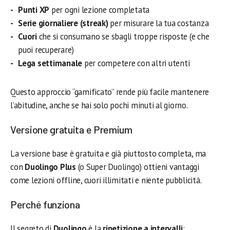
Punti XP
per ogni lezione completata
Serie giornaliere (streak)
per misurare la tua costanza
Cuori
che si consumano se sbagli troppe risposte (e che
puoi recuperare)
Lega settimanale
per competere con altri utenti
Questo approccio “gamificato” rende più facile mantenere
l’abitudine, anche se hai solo pochi minuti al giorno.
Versione gratuita e Premium
La versione base è gratuita e già piuttosto completa, ma
con
Duolingo Plus
(o Super Duolingo) ottieni vantaggi
come lezioni offline, cuori illimitati e niente pubblicità.
Perché funziona
Il segreto di
Duolingo
è la
ripetizione a intervalli
: