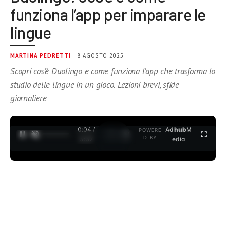
funziona l’app per imparare le
lingue
MARTINA PEDRETTI
| 8 AGOSTO 2025
Scopri cos’è Duolingo e come funziona l’app che trasforma lo
studio delle lingue in un gioco. Lezioni brevi, sfide
giornaliere
0:04 /
Ad
hub
M
POWERE
1
/
2
D BY
3:37
edia