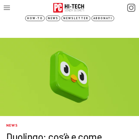
HOW-TO
NEWS
NEWSLETTER
ABBONATI
NEWS
Duolingo: cos’è e come