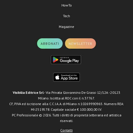
HowTo
Tech
Magazine
ABBONATI
NEWSLETTER
Visibilia Editrice Srl
- Via Privata Giovannino De Grassi 12/12A - 20123
Milano. Iscritta al ROC con il n.37767.
CF, P.IVA ed iscrizione alla C.C.I.A.A. di Milano n.10269990965. Numero REA:
MI-2519578. Capitale sociale € 100.000,00 I.V.
PC Professionale © 2026. Tutti i diritti di proprietà letteraria ed artistica
riservati.
Contatti