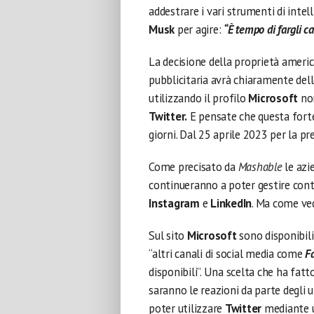
addestrare i vari strumenti di intel
Musk
per agire:
“È tempo di fargli ca
La decisione della proprietà americ
pubblicitaria avrà chiaramente delle 
utilizzando il profilo
Microsoft
non
Twitter.
E pensate che questa forte
giorni. Dal 25 aprile 2023 per la pre
Come precisato da
Mashable
le azi
continueranno a poter gestire con
Instagram
e
LinkedIn
. Ma come ved
Sul sito
Microsoft
sono disponibili 
“altri canali di social media come
F
disponibili”. Una scelta che ha fatt
saranno le reazioni da parte degli u
poter utilizzare
Twitter
mediante 