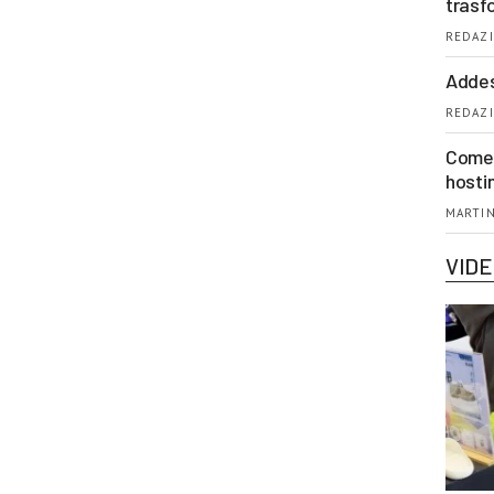
trasf
REDAZI
Addes
REDAZI
Come 
hosti
MARTIN
VID