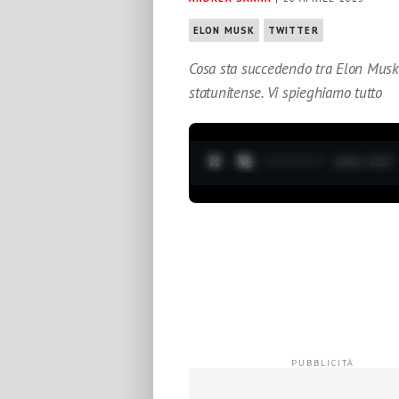
ELON MUSK
TWITTER
Cosa sta succedendo tra Elon Musk 
statunitense. Vi spieghiamo tutto
0:04 / 3:37