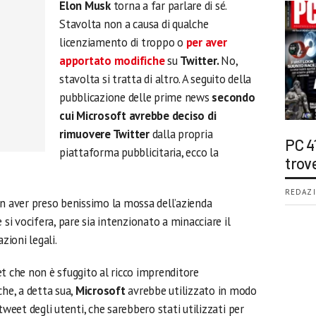
Elon Musk
torna a far parlare di sé.
Stavolta non a causa di qualche
licenziamento di troppo o
per aver
apportato modifiche
su
Twitter.
No,
stavolta si tratta di altro. A seguito della
pubblicazione delle prime news
secondo
cui Microsoft avrebbe deciso di
rimuovere Twitter
dalla propria
PC 4
piattaforma pubblicitaria, ecco la
trov
REDAZI
n aver preso benissimo la mossa dell’azienda
 si vocifera, pare sia intenzionato a minacciare il
zioni legali.
 che non è sfuggito al ricco imprenditore
che, a detta sua,
Microsoft
avrebbe utilizzato in modo
 tweet degli utenti, che sarebbero stati utilizzati per