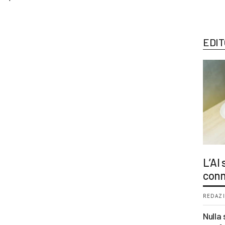
EDIT
L’AI
conn
REDAZI
Nulla 