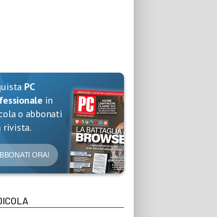
quista
PC
fessionale
in
cola o abbonati
 rivista.
BBONATI ORA!
DICOLA