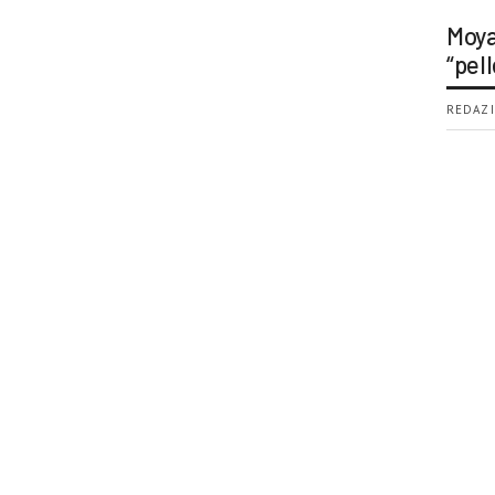
Moya
“pell
REDAZI