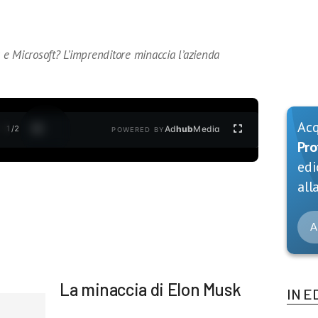
e Microsoft? L’imprenditore minaccia l’azienda
Ac
1
/
2
Ad
hub
Media
POWERED BY
Pro
edi
alla
A
La minaccia di Elon Musk
IN E