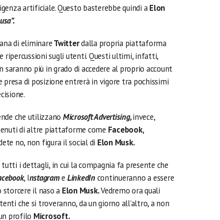
ligenza artificiale. Questo basterebbe quindi a
Elon
usa”.
ana di eliminare
Twitter
dalla propria piattaforma
ripercussioni sugli utenti. Questi ultimi, infatti,
 saranno più in grado di accedere al proprio account
 presa di posizione entrerà in vigore tra pochissimi
cisione.
ende che utilizzano
Microsoft Advertising,
invece,
tenuti di altre piattaforme come
Facebook,
ete no, non figura il social di
Elon Musk.
tutti i dettagli, in cui la compagnia fa presente che
acebook
, I
nstagram
e
LinkedIn
continueranno a essere
o storcere il naso a
Elon Musk.
Vedremo ora quali
tenti che si troveranno, da un giorno all’altro, a non
un profilo
Microsoft.