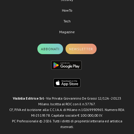
HowTo
Tech
Magazine
ABBONATI
NEWSLETTER
Visibilia Editrice Srl
- Via Privata Giovannino De Grassi 12/12A - 20123
Milano. Iscritta al ROC con il n.37767.
CF, P.IVA ed iscrizione alla C.C.I.A.A. di Milano n.10269990965. Numero REA:
MI-2519578. Capitale sociale € 100.000,00 I.V.
PC Professionale © 2026. Tutti i diritti di proprietà letteraria ed artistica
riservati.