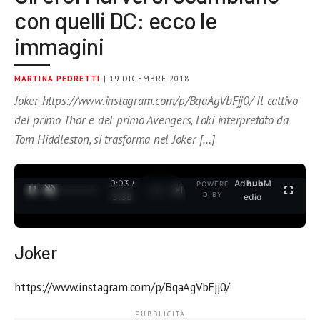
con quelli DC: ecco le
immagini
MARTINA PEDRETTI
| 19 DICEMBRE 2018
Joker https://www.instagram.com/p/BqaAgVbFjj0/ Il cattivo
del primo Thor e del primo Avengers, Loki interpretato da
Tom Hiddleston, si trasforma nel Joker […]
0:03 /
Ad
hub
M
POWERE
1
/
2
D BY
3:35
edia
Joker
https://www.instagram.com/p/BqaAgVbFjj0/