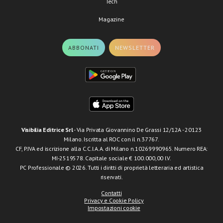
Tech
Magazine
ABBONATI
NEWSLETTER
Visibilia Editrice Srl
- Via Privata Giovannino De Grassi 12/12A - 20123
Milano. Iscritta al ROC con il n.37767.
CF, P.IVA ed iscrizione alla C.C.I.A.A. di Milano n.10269990965. Numero REA:
MI-2519578. Capitale sociale € 100.000,00 I.V.
PC Professionale © 2026. Tutti i diritti di proprietà letteraria ed artistica
riservati.
Contatti
Privacy e Cookie Policy
Impostazioni cookie