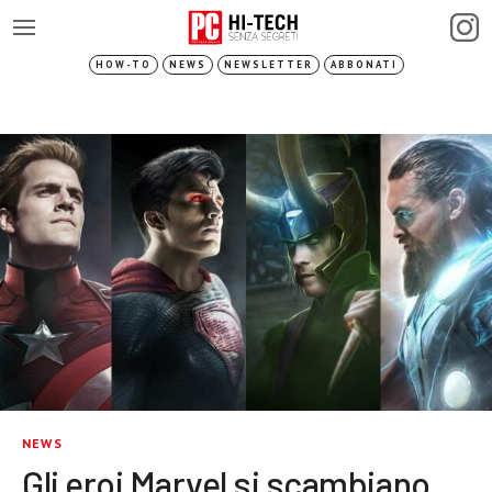
HOW-TO
NEWS
NEWSLETTER
ABBONATI
NEWS
Gli eroi Marvel si scambiano