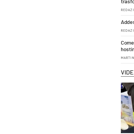
trasf
REDAZI
Addes
REDAZI
Come 
hosti
MARTIN
VID