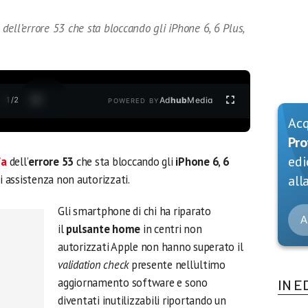
ell’errore 53 che sta bloccando gli iPhone 6, 6 Plus,
1
/
2
Ad
hub
Media
POWERED BY
Ac
Pro
edi
fa
dell’
errore 53
che sta bloccando gli
iPhone 6
,
6
i assistenza non autorizzati.
alla
Gli smartphone di chi ha riparato
A
il
pulsante home
in centri non
autorizzati Apple non hanno superato il
validation check
presente
nell’ultimo
aggiornamento software e sono
IN E
diventati inutilizzabili riportando un