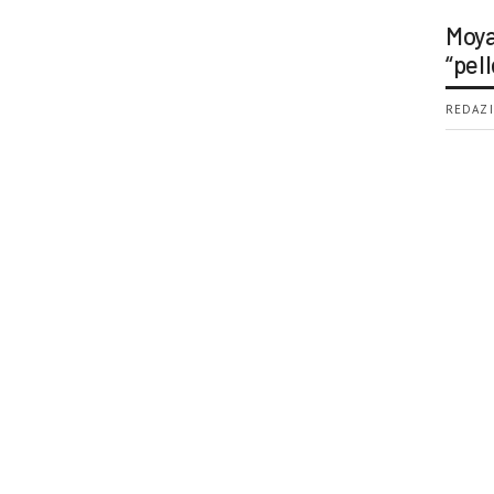
Moya
“pell
REDAZI