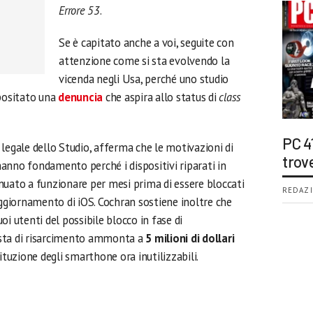
Errore 53
.
Se è capitato anche a voi, seguite con
attenzione come si sta evolvendo la
vicenda negli Usa, perché uno studio
epositato una
denuncia
che aspira allo status di
class
PC 4
 legale dello Studio, afferma che le motivazioni di
trov
anno fondamento perché i dispositivi riparati in
nuato a funzionare per mesi prima di essere bloccati
REDAZI
aggiornamento di iOS. Cochran sostiene inoltre che
i utenti del possibile blocco in fase di
esta di risarcimento ammonta a
5 milioni di dollari
ituzione degli smarthone ora inutilizzabili.