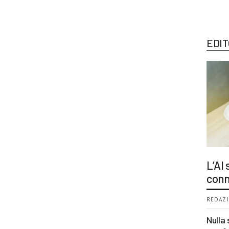
EDIT
L’AI
conn
REDAZI
Nulla 