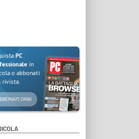
quista
PC
fessionale
in
cola o abbonati
 rivista.
BBONATI ORA!
DICOLA