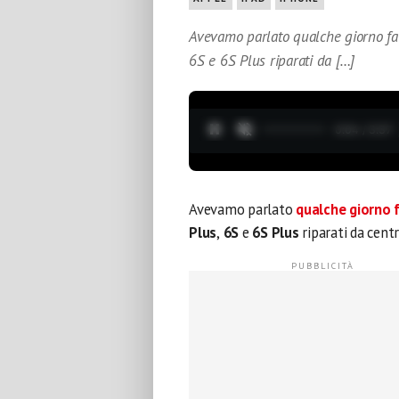
Avevamo parlato qualche giorno fa d
6S e 6S Plus riparati da […]
0:05 / 3:37
Avevamo parlato
qualche giorno 
Plus
,
6S
e
6S Plus
riparati da centr