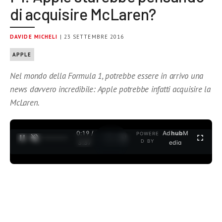
di acquisire McLaren?
DAVIDE MICHELI
| 23 SETTEMBRE 2016
APPLE
Nel mondo della Formula 1, potrebbe essere in arrivo una
news davvero incredibile: Apple potrebbe infatti acquisire la
McLaren.
0:19 /
Ad
hub
M
POWERE
1
/
2
D BY
3:37
edia