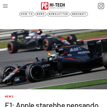
HOW-TO
NEWS
NEWSLETTER
ABBONATI
NEWS
F1: Apple starebbe pensando