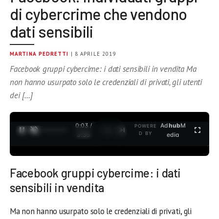
di cybercrime che vendono
dati sensibili
MARTINA PEDRETTI
| 8 APRILE 2019
Facebook gruppi cybercime: i dati sensibili in vendita Ma
non hanno usurpato solo le credenziali di privati, gli utenti
dei […]
0:03 /
Ad
hub
M
POWERE
1
/
2
D BY
3:35
edia
Facebook gruppi cybercime: i dati
sensibili in vendita
Ma non hanno usurpato solo le credenziali di privati, gli