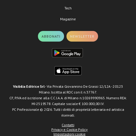
Tech
Magazine
ABBONATI
NEWSLETTER
Visibilia Editrice Srl
- Via Privata Giovannino De Grassi 12/12A - 20123
Milano. Iscritta al ROC con il n.37767.
CF, P.IVA ed iscrizione alla C.C.I.A.A. di Milano n.10269990965. Numero REA:
MI-2519578. Capitale sociale € 100.000,00 I.V.
PC Professionale © 2026. Tutti i diritti di proprietà letteraria ed artistica
riservati.
Contatti
Privacy e Cookie Policy
Impostazioni cookie