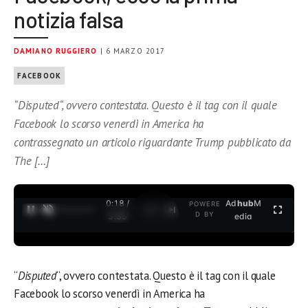
notizia falsa
DAMIANO RUGGIERO
| 6 MARZO 2017
FACEBOOK
“Disputed“, ovvero contestata. Questo è il tag con il quale
Facebook lo scorso venerdì in America ha
contrassegnato un articolo riguardante Trump pubblicato da
The […]
0:18 /
Ad
hub
M
POWERE
1
/
2
D BY
3:35
edia
“
Disputed
“, ovvero contestata. Questo è il tag con il quale
Facebook lo scorso venerdì in America ha