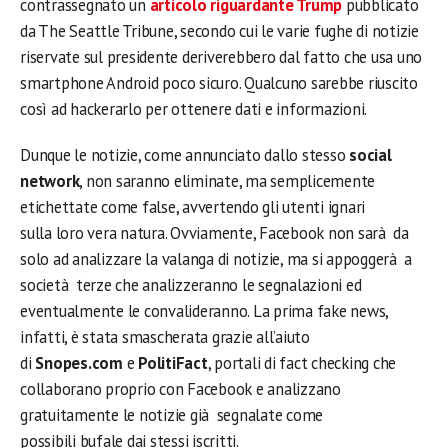
contrassegnato un
articolo riguardante Trump
pubblicato
da The Seattle Tribune, secondo cui le varie fughe di notizie
riservate sul presidente deriverebbero dal fatto che usa uno
smartphone Android poco sicuro. Qualcuno sarebbe riuscito
così ad hackerarlo per ottenere dati e informazioni.
Dunque le notizie, come annunciato dallo stesso
social
network
, non saranno eliminate, ma semplicemente
etichettate come false, avvertendo gli utenti ignari
sulla loro vera natura. Ovviamente, Facebook non sarà da
solo ad analizzare la valanga di notizie, ma si appoggerà a
società terze che analizzeranno le segnalazioni ed
eventualmente le convalideranno. La prima fake news,
infatti, è stata smascherata grazie all’aiuto
di
Snopes.com
e
PolitiFact
, portali di fact checking che
collaborano proprio con Facebook e analizzano
gratuitamente le notizie già segnalate come
possibili bufale dai stessi iscritti.