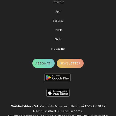
Software
App
Security
HowTo
Tech
Magazine
ABBONATI
NEWSLETTER
Visibilia Editrice Srl
- Via Privata Giovannino De Grassi 12/12A - 20123
Milano. Iscritta al ROC con il n.37767.
CF, P.IVA ed iscrizione alla C.C.I.A.A. di Milano n.10269990965. Numero REA: