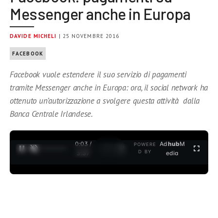
Messenger anche in Europa
DAVIDE MICHELI
| 25 NOVEMBRE 2016
FACEBOOK
Facebook vuole estendere il suo servizio di pagamenti
tramite Messenger anche in Europa: ora, il social network ha
ottenuto un’autorizzazione a svolgere questa attività dalla
Banca Centrale Irlandese.
0:03 /
Ad
hub
M
POWERE
1
/
2
D BY
3:37
edia