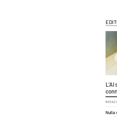
EDIT
L’AI
conn
REDAZI
Nulla 