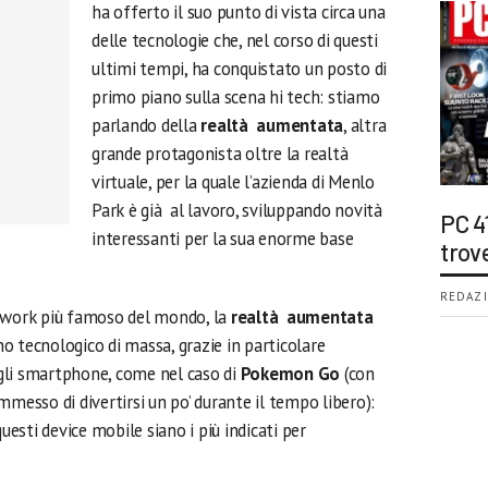
ha offerto il suo punto di vista circa una
delle tecnologie che, nel corso di questi
ultimi tempi, ha conquistato un posto di
primo piano sulla scena hi tech: stiamo
parlando della
realtà aumentata
, altra
grande protagonista oltre la realtà
virtuale, per la quale l’azienda di Menlo
Park è già al lavoro, sviluppando novità
PC 4
interessanti per la sua enorme base
trov
REDAZI
etwork più famoso del mondo, la
realtà aumentata
 tecnologico di massa, grazie in particolare
o gli smartphone, come nel caso di
Pokemon Go
(con
mmesso di divertirsi un po’ durante il tempo libero):
sti device mobile siano i più indicati per