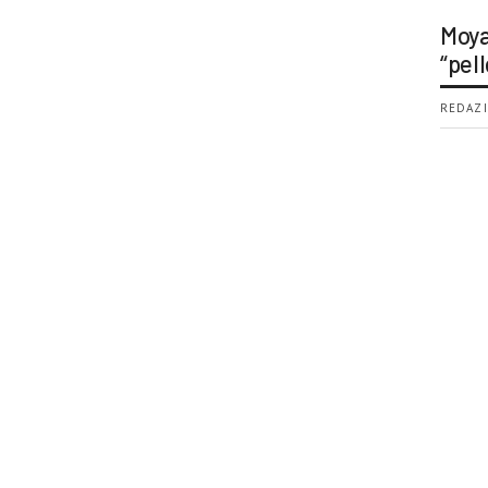
Moya
“pell
REDAZI