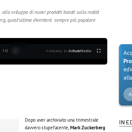
allo sviluppo di nuovi prodotti basati sulla realtà
rg, quest’ultima diventerà sempre più popolare
1
/
2
Ad
hub
Media
Ac
POWERED BY
Pro
edi
alla
A
Dopo aver archiviato una trimestrale
IN E
davvero stupefacente,
Mark Zuckerberg