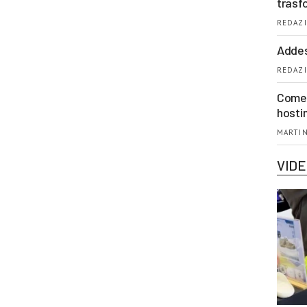
trasf
REDAZI
Addes
REDAZI
Come 
hosti
MARTIN
VID