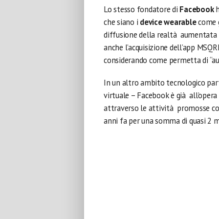
Lo stesso fondatore di
Facebook
h
che siano i
device wearable
come g
diffusione della realtà aumentata t
anche l’acquisizione dell’app MSQR
considerando come permetta di “aum
In un altro ambito tecnologico par
virtuale – Facebook è già all’opera 
attraverso le attività promosse co
anni fa per una somma di quasi 2 mil