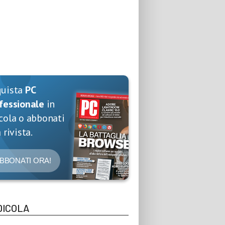
quista
PC
fessionale
in
cola o abbonati
 rivista.
BBONATI ORA!
DICOLA