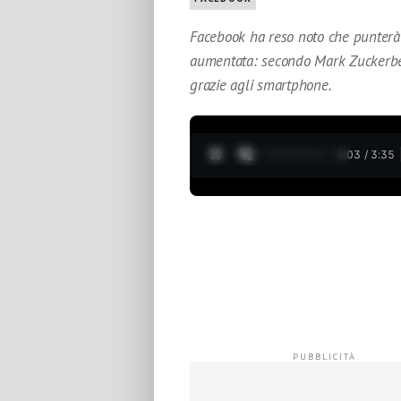
Facebook ha reso noto che punterà 
aumentata: secondo Mark Zuckerbe
grazie agli smartphone.
0:04 / 3:35