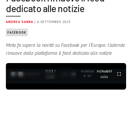
dedicato alle notizie
ANDREA SANNA
| 6 SETTEMBRE 2023
FACEBOOK
Meta fa sapere la novità su Facebook per l’Europa: l’azienda
rimuove dalla piattaforma il feed dedicato alle notizie
0:04 /
Ad
hub
M
POWERE
1
/
2
D BY
3:35
edia