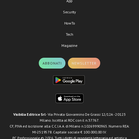
App
Security
HowTo
Tech
Magazine
ABBONATI
NEWSLETTER
Visibilia Editrice Srl
- Via Privata Giovannino De Grassi 12/12A - 20123
Milano. Iscritta al ROC con il n.37767.
CF, P.IVA ed iscrizione alla C.C.I.A.A. di Milano n.10269990965. Numero REA:
MI-2519578. Capitale sociale € 100.000,00 I.V.
PC Professionale © 2026. Tutti i diritti di proprietà letteraria ed artistica