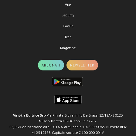
App
Security
HowTo
Tech
Magazine
ABBONATI
NEWSLETTER
Visibilia Editrice Srl
- Via Privata Giovannino De Grassi 12/12A - 20123
Milano. Iscritta al ROC con il n.37767.
CF, P.IVA ed iscrizione alla C.C.I.A.A. di Milano n.10269990965. Numero REA:
MI-2519578. Capitale sociale € 100.000,00 I.V.