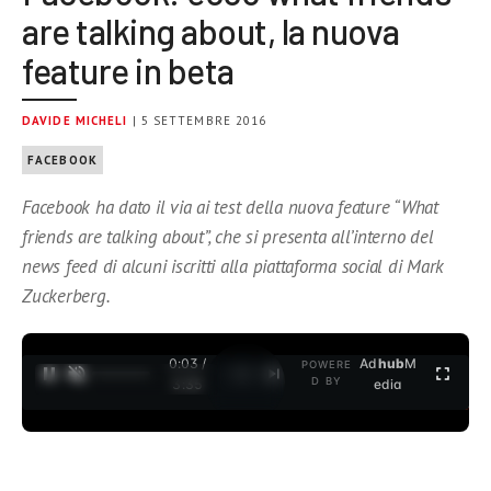
are talking about, la nuova
feature in beta
DAVIDE MICHELI
| 5 SETTEMBRE 2016
FACEBOOK
Facebook ha dato il via ai test della nuova feature “What
friends are talking about”, che si presenta all’interno del
news feed di alcuni iscritti alla piattaforma social di Mark
Zuckerberg.
0:04 /
Ad
hub
M
POWERE
1
/
2
D BY
3:35
edia