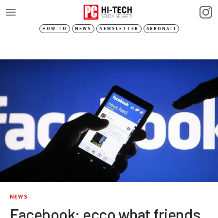
HOW-TO
NEWS
NEWSLETTER
ABBONATI
NEWS
Facebook: ecco what friends