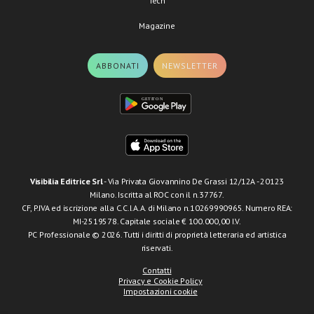
Tech
Magazine
ABBONATI
NEWSLETTER
Visibilia Editrice Srl
- Via Privata Giovannino De Grassi 12/12A - 20123
Milano. Iscritta al ROC con il n.37767.
CF, P.IVA ed iscrizione alla C.C.I.A.A. di Milano n.10269990965. Numero REA:
MI-2519578. Capitale sociale € 100.000,00 I.V.
PC Professionale © 2026. Tutti i diritti di proprietà letteraria ed artistica
riservati.
Contatti
Privacy e Cookie Policy
Impostazioni cookie