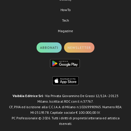
HowTo
Tech
Magazine
ABBONATI
NEWSLETTER
Visibilia Editrice Srl
- Via Privata Giovannino De Grassi 12/12A - 20123
Milano. Iscritta al ROC con il n.37767.
CF, P.IVA ed iscrizione alla C.C.I.A.A. di Milano n.10269990965. Numero REA:
MI-2519578. Capitale sociale € 100.000,00 I.V.
PC Professionale © 2026. Tutti i diritti di proprietà letteraria ed artistica
riservati.