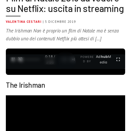
su Netflix: uscita in streaming
VALENTINA CESTARI
| 5 DICEMBRE 2019
The Irishman Non è proprio un film di Natale ma è senza
dubbio uno dei contenuti Netflix più attesi di […]
0:19 /
Ad
hub
M
POWERE
1
/
2
D BY
3:35
edia
The Irishman