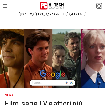
HOW-TO
NEWS
NEWSLETTER
ABBONATI
NEWS
Film, serie TV e attori più