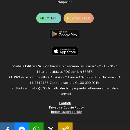
Magazine
ABBONATI
NEWSLETTER
Visibilia Editrice Srl
- Via Privata Giovannino De Grassi 12/12A - 20123
Milano. Iscritta al ROC con il n.37767.
CF, P.IVA ed iscrizione alla C.C.I.A.A. di Milano n.10269990965. Numero REA:
MI-2519578. Capitale sociale € 100.000,00 I.V.
PC Professionale © 2026. Tutti i diritti di proprietà letteraria ed artistica
riservati.
Contatti
Privacy e Cookie Policy
Impostazioni cookie