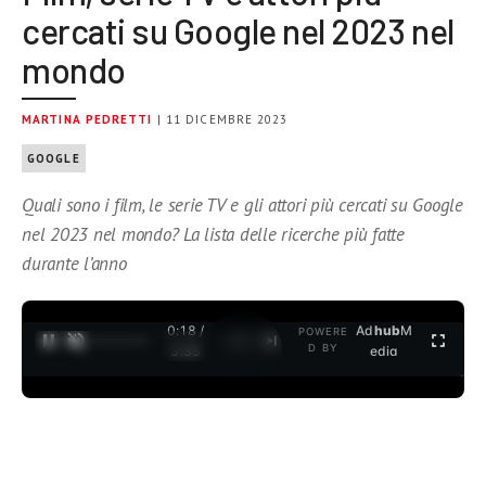
cercati su Google nel 2023 nel
mondo
MARTINA PEDRETTI
| 11 DICEMBRE 2023
GOOGLE
Quali sono i film, le serie TV e gli attori più cercati su Google
nel 2023 nel mondo? La lista delle ricerche più fatte
durante l’anno
0:18 /
Ad
hub
M
POWERE
1
/
2
D BY
3:35
edia