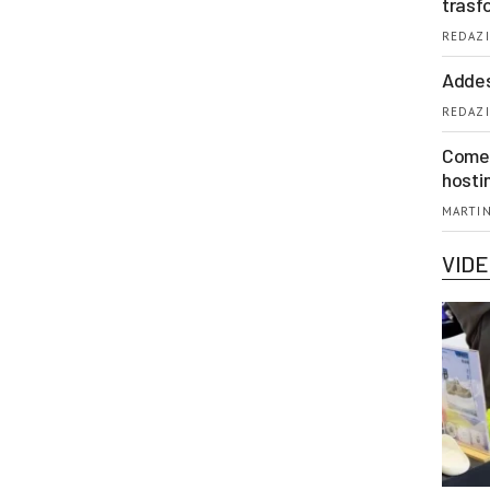
trasf
REDAZI
Addes
REDAZI
Come 
hosti
MARTIN
VID