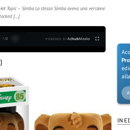
 Hot Topic – Simba Lo stesso Simba aveva una versione
flocked […]
1
/
2
Ad
hub
Media
POWERED BY
Ac
Pro
)
edi
alla
A
IN E