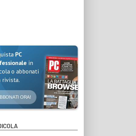
quista
PC
fessionale
in
cola o abbonati
 rivista.
BBONATI ORA!
DICOLA