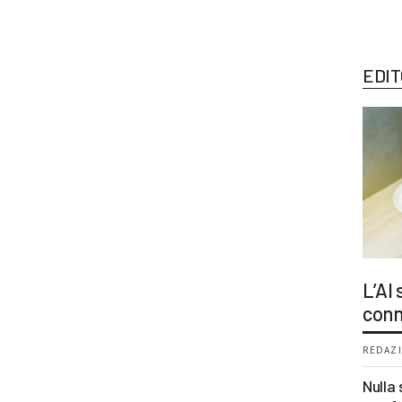
EDIT
L’AI
conn
REDAZI
Nulla 