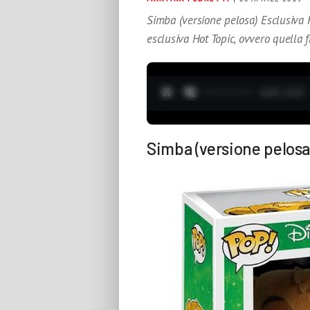
Simba (versione pelosa) Esclusiva
esclusiva Hot Topic, ovvero quella 
0:05 / 3:37
Simba (versione pelosa