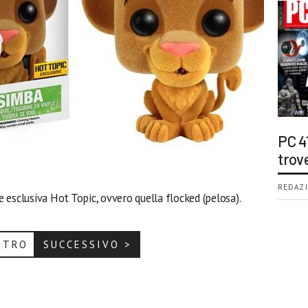
PC 4
trov
REDAZI
esclusiva Hot Topic, ovvero quella flocked (pelosa).
ETRO
SUCCESSIVO >