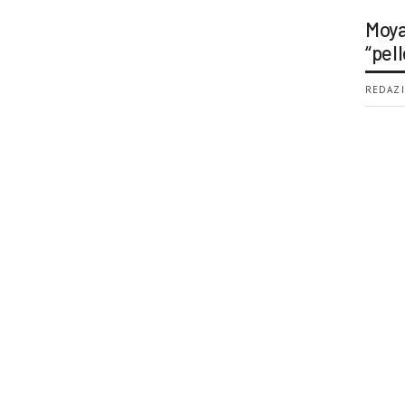
Moya
“pell
REDAZI