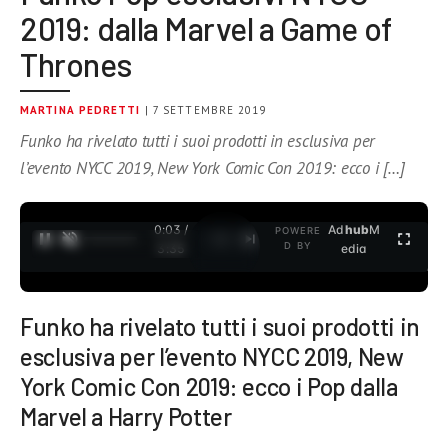
2019: dalla Marvel a Game of
Thrones
MARTINA PEDRETTI
| 7 SETTEMBRE 2019
Funko ha rivelato tutti i suoi prodotti in esclusiva per
l’evento NYCC 2019, New York Comic Con 2019: ecco i […]
0:04 /
Ad
hub
M
POWERE
1
/
2
D BY
3:35
edia
Funko ha rivelato tutti i suoi prodotti in
esclusiva per l’evento NYCC 2019, New
York Comic Con 2019: ecco i Pop dalla
Marvel a Harry Potter