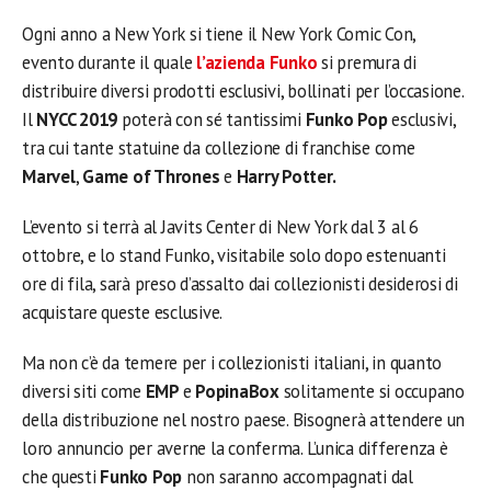
Ogni anno a New York si tiene il New York Comic Con,
evento durante il quale
l’azienda Funko
si premura di
distribuire diversi prodotti esclusivi, bollinati per l’occasione.
Il
NYCC 2019
poterà con sé tantissimi
Funko Pop
esclusivi,
tra cui tante statuine da collezione di franchise come
Marvel
,
Game of Thrones
e
Harry Potter.
L’evento si terrà al Javits Center di New York dal 3 al 6
ottobre, e lo stand Funko, visitabile solo dopo estenuanti
ore di fila, sarà preso d’assalto dai collezionisti desiderosi di
acquistare queste esclusive.
Ma non c’è da temere per i collezionisti italiani, in quanto
diversi siti come
EMP
e
PopinaBox
solitamente si occupano
della distribuzione nel nostro paese. Bisognerà attendere un
loro annuncio per averne la conferma. L’unica differenza è
che questi
Funko Pop
non saranno accompagnati dal