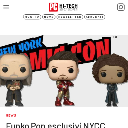
HOW-TO
NEWS
NEWSLETTER
ABBONATI
NEWS
Funko Pop esclusivi NYCC