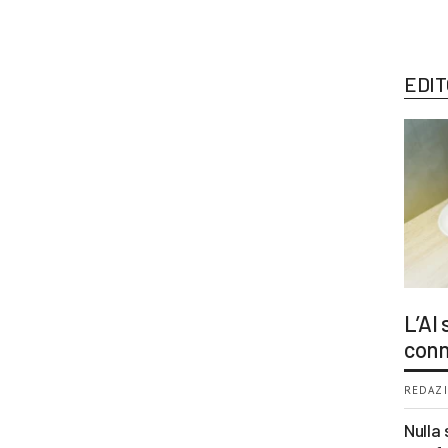
EDIT
L’AI
conn
REDAZI
Nulla 