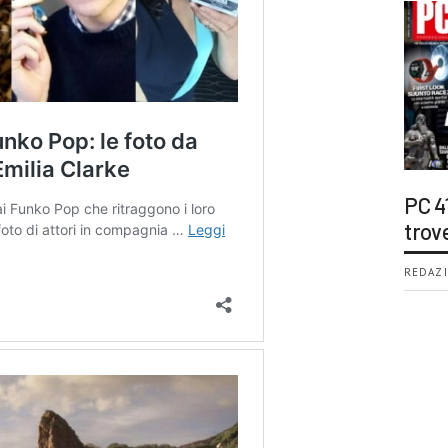
PC 4
trov
REDAZI