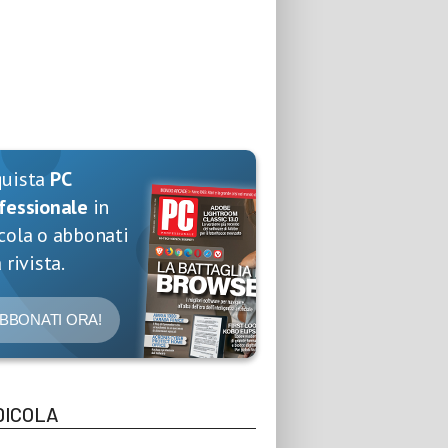
quista
PC
fessionale
in
cola o abbonati
 rivista.
BBONATI ORA!
DICOLA