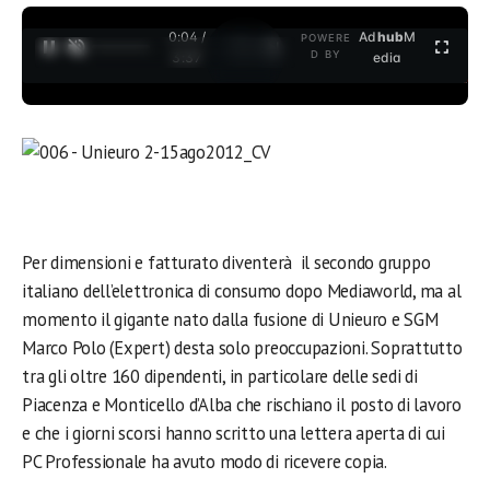
0:04 /
Ad
hub
M
POWERE
1
/
2
D BY
3:37
edia
Per dimensioni e fatturato diventerà il secondo gruppo
italiano dell’elettronica di consumo dopo Mediaworld, ma al
momento il gigante nato dalla fusione di Unieuro e SGM
Marco Polo (Expert) desta solo preoccupazioni. Soprattutto
tra gli oltre 160 dipendenti, in particolare delle sedi di
Piacenza e Monticello d’Alba che rischiano il posto di lavoro
e che i giorni scorsi hanno scritto una lettera aperta di cui
PC Professionale ha avuto modo di ricevere copia.