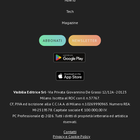
HowTo
Tech
Magazine
ABBONATI
NEWSLETTER
Visibilia Editrice Srl
- Via Privata Giovannino De Grassi 12/12A - 20123
Milano. Iscritta al ROC con il n.37767.
CF, P.IVA ed iscrizione alla C.C.I.A.A. di Milano n.10269990965. Numero REA:
MI-2519578. Capitale sociale € 100.000,00 I.V.
PC Professionale © 2026. Tutti i diritti di proprietà letteraria ed artistica
riservati.
Contatti
Privacy e Cookie Policy