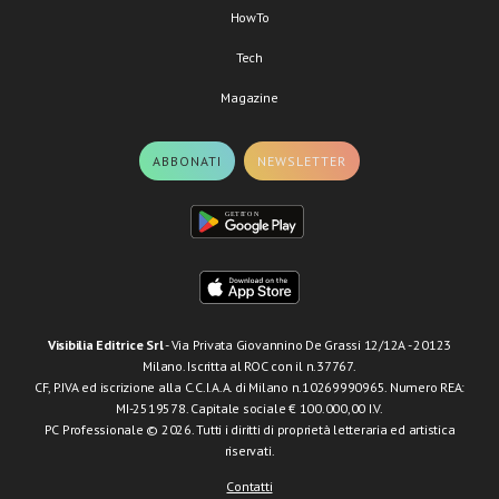
HowTo
Tech
Magazine
ABBONATI
NEWSLETTER
Visibilia Editrice Srl
- Via Privata Giovannino De Grassi 12/12A - 20123
Milano. Iscritta al ROC con il n.37767.
CF, P.IVA ed iscrizione alla C.C.I.A.A. di Milano n.10269990965. Numero REA:
MI-2519578. Capitale sociale € 100.000,00 I.V.
PC Professionale © 2026. Tutti i diritti di proprietà letteraria ed artistica
riservati.
Contatti