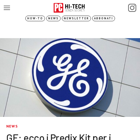
HOW-TO
NEWS
NEWSLETTER
ABBONATI
NEWS
GE: ecco i Predix Kit per i