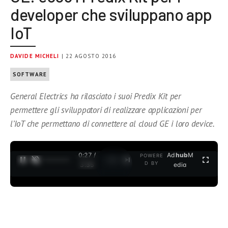
developer che sviluppano app
IoT
DAVIDE MICHELI
| 22 AGOSTO 2016
SOFTWARE
General Electrics ha rilasciato i suoi Predix Kit per
permettere gli sviluppatori di realizzare applicazioni per
l’IoT che permettano di connettere al cloud GE i loro device.
0:27 /
Ad
hub
M
POWERE
1
/
2
D BY
3:35
edia