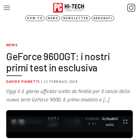
HOW-TO
NEWS
NEWSLETTER
ABBONATI
NEWS
GeForce 9600GT: i nostri
primi test in esclusiva
DAVIDE PIUMETTI
| 21 FEBBRAIO 2008
Oggi è il giorno ufficiale scelto da Nvidia per il lancio della
nuova serie GeForce 9000. Il primo modello a […]
0:28 /
Ad
hub
M
POWERE
1
/
2
D BY
3:37
edia