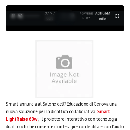
0:19 /
Ad
hub
M
POWERE
1
/
2
D BY
3:37
edia
Smart annuncia al Salone dell?Educazione di Genova una
nuova soluzione per la didattica collaborativa:
Smart
LightRaise 60w
i, il proiettore interattivo con tecnologia
dual touch che consente di interagire con le dita e con l’aiuto