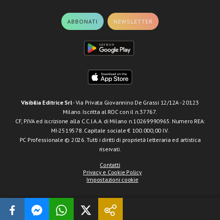
ABBONATI
NEWSLETTER
Visibilia Editrice Srl
- Via Privata Giovannino De Grassi 12/12A - 20123
Milano. Iscritta al ROC con il n.37767.
CF, P.IVA ed iscrizione alla C.C.I.A.A. di Milano n.10269990965. Numero REA:
MI-2519578. Capitale sociale € 100.000,00 I.V.
PC Professionale © 2026. Tutti i diritti di proprietà letteraria ed artistica
riservati.
Contatti
Privacy e Cookie Policy
Impostazioni cookie