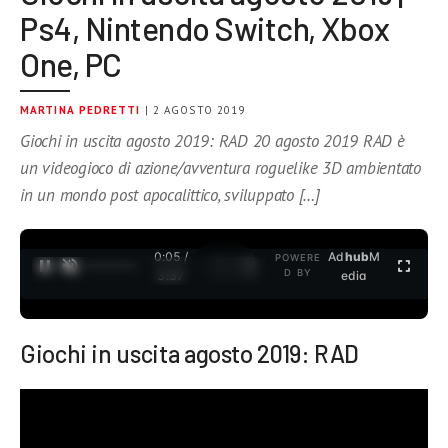
Ps4, Nintendo Switch, Xbox
One, PC
MARTINA PEDRETTI
| 2 AGOSTO 2019
Giochi in uscita agosto 2019: RAD 20 agosto 2019 RAD è
un videogioco di azione/avventura roguelike 3D ambientato
in un mondo post apocalittico, sviluppato […]
0:05 /
Ad
hub
M
POWERE
1
/
2
D BY
3:37
edia
Giochi in uscita agosto 2019: RAD