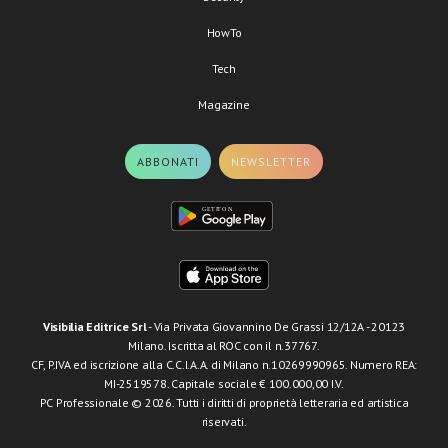
HowTo
Tech
Magazine
ABBONATI
NEWSLETTER
Visibilia Editrice Srl
- Via Privata Giovannino De Grassi 12/12A - 20123
Milano. Iscritta al ROC con il n.37767.
CF, P.IVA ed iscrizione alla C.C.I.A.A. di Milano n.10269990965. Numero REA:
MI-2519578. Capitale sociale € 100.000,00 I.V.
PC Professionale © 2026. Tutti i diritti di proprietà letteraria ed artistica
riservati.