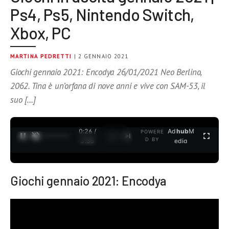
Ps4, Ps5, Nintendo Switch,
Xbox, PC
MARTINA PEDRETTI
| 2 GENNAIO 2021
Giochi gennaio 2021: Encodya 26/01/2021 Neo Berlino,
2062. Tina è un’orfana di nove anni e vive con SAM-53, il
suo […]
0:27 /
Ad
hub
M
POWERE
1
/
2
D BY
3:35
edia
Giochi gennaio 2021: Encodya