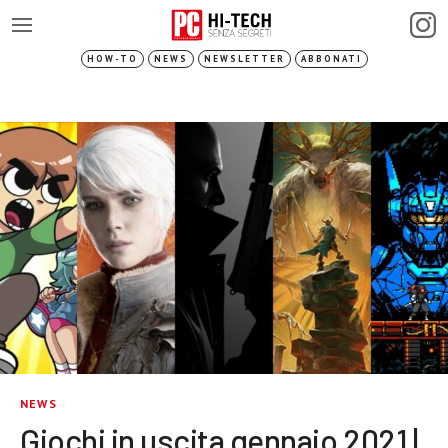
HOW-TO
NEWS
NEWSLETTER
ABBONATI
NEWS
Giochi in uscita gennaio 2021 |