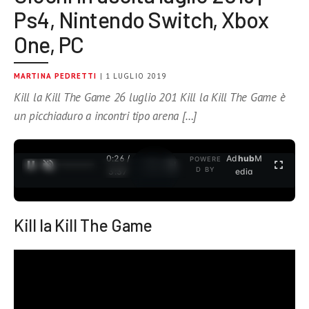
Ps4, Nintendo Switch, Xbox
One, PC
MARTINA PEDRETTI
| 1 LUGLIO 2019
Kill la Kill The Game 26 luglio 201 Kill la Kill The Game è
un picchiaduro a incontri tipo arena […]
0:26 /
Ad
hub
M
POWERE
1
/
2
D BY
3:37
edia
Kill la Kill The Game