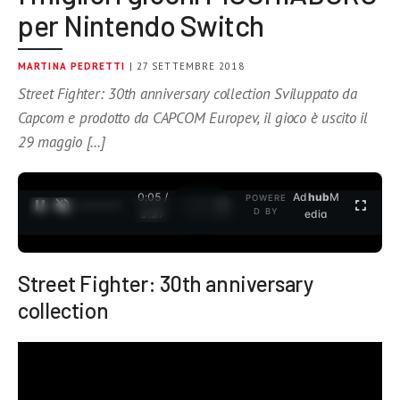
per Nintendo Switch
MARTINA PEDRETTI
| 27 SETTEMBRE 2018
Street Fighter: 30th anniversary collection Sviluppato da
Capcom e prodotto da CAPCOM Europev, il gioco è uscito il
29 maggio […]
0:06 /
Ad
hub
M
POWERE
1
/
2
D BY
3:37
edia
Street Fighter: 30th anniversary
collection