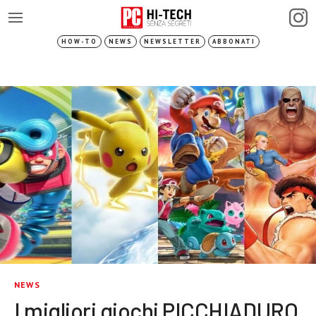
HOW-TO
NEWS
NEWSLETTER
ABBONATI
NEWS
I migliori giochi PICCHIADURO